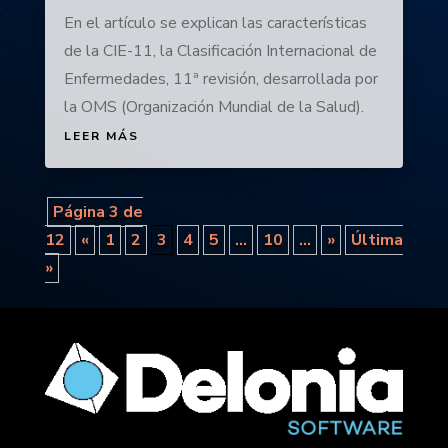
En el artículo se explican las características
de la CIE-11, la Clasificación Internacional de
Enfermedades, 11ª revisión, desarrollada por
la OMS (Organización Mundial de la Salud).
LEER MÁS
Página 3 de
12
«
1
2
3
4
5
...
10
...
»
Última
»