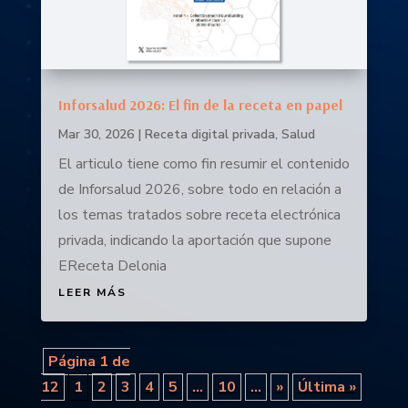
Inforsalud 2026: El fin de la receta en papel
Mar 30, 2026
|
Receta digital privada
,
Salud
El articulo tiene como fin resumir el contenido
de Inforsalud 2026, sobre todo en relación a
los temas tratados sobre receta electrónica
privada, indicando la aportación que supone
EReceta Delonia
LEER MÁS
Página 1 de
12
1
2
3
4
5
...
10
...
»
Última »