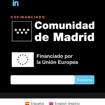
Seguir
COFINANCIADO
Español
English
(
Inglés
)