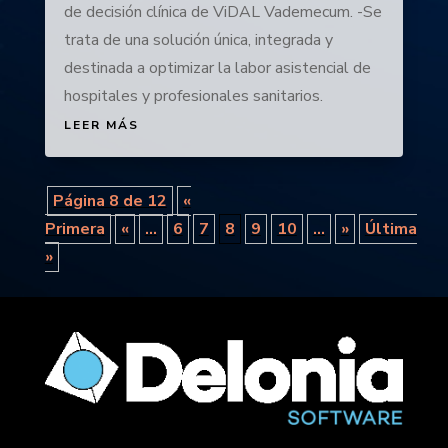
de decisión clínica de ViDAL Vademecum. -Se
trata de una solución única, integrada y
destinada a optimizar la labor asistencial de
hospitales y profesionales sanitarios.
LEER MÁS
Página 8 de 12
«
Primera
«
...
6
7
8
9
10
...
»
Última
»