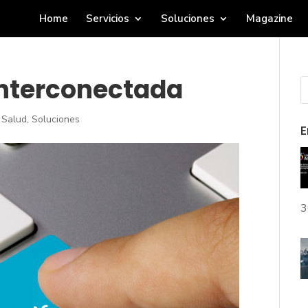
Home
Servicios
Soluciones
Magazine
 Interconectada
,
Salud
,
Soluciones
E
3