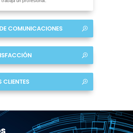
 trabaja un profesional.
DE COMUNICACIONES
TISFACCIÓN
 CLIENTES
os