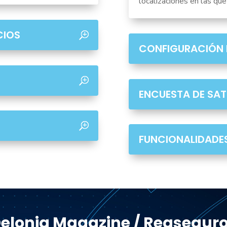
localizaciones en las que
CIOS
CONFIGURACIÓN 
ENCUESTA DE SA
FUNCIONALIDADES
elonia Magazine / Reasegur