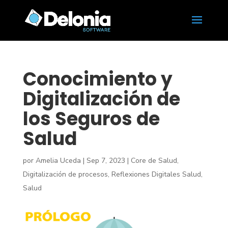
Conocimiento y
Digitalización de
los Seguros de
Salud
por
Amelia Uceda
|
Sep 7, 2023
|
Core de Salud
,
Digitalización de procesos
,
Reflexiones Digitales Salud
,
Salud