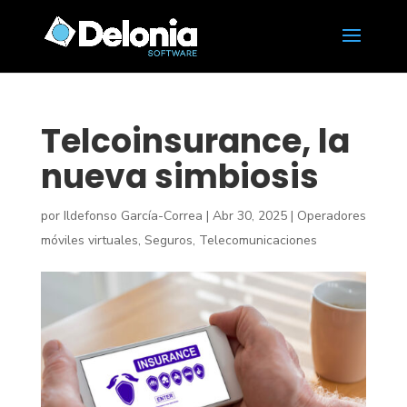
Telcoinsurance, la
nueva simbiosis
por
Ildefonso García-Correa
|
Abr 30, 2025
|
Operadores
móviles virtuales
,
Seguros
,
Telecomunicaciones