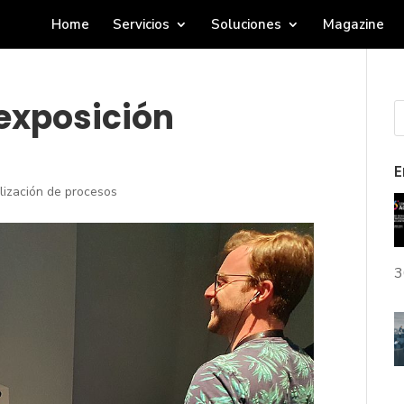
Home
Servicios
Soluciones
Magazine
 exposición
E
alización de procesos
3