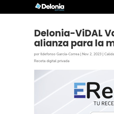
Delonia-ViDAL 
alianza para la m
por
Ildefonso García-Correa
|
Nov 2, 2023
|
Calid
Receta digital privada