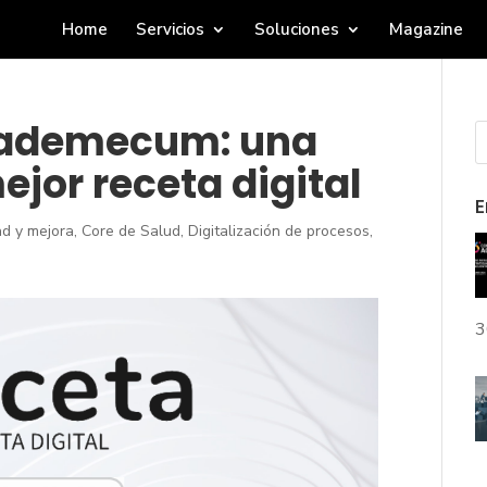
Home
Servicios
Soluciones
Magazine
Vademecum: una
ejor receta digital
E
ad y mejora
,
Core de Salud
,
Digitalización de procesos
,
3