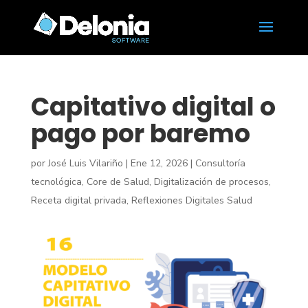
Capitativo digital o
pago por baremo
por
José Luis Vilariño
|
Ene 12, 2026
|
Consultoría
tecnológica
,
Core de Salud
,
Digitalización de procesos
,
Receta digital privada
,
Reflexiones Digitales Salud