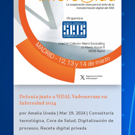
Delonia junto a ViDAL Vademecum en
Inforsalud 2024
por
Amelia Uceda
|
Mar 19, 2024
|
Consultoría
tecnológica
,
Core de Salud
,
Digitalización de
procesos
,
Receta digital privada