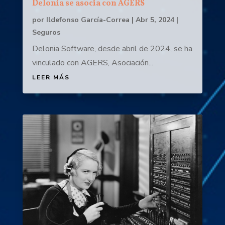
Delonia se asocia con AGERS
por
Ildefonso García-Correa
|
Abr 5, 2024
|
Seguros
Delonia Software, desde abril de 2024, se ha
vinculado con AGERS, Asociación...
LEER MÁS