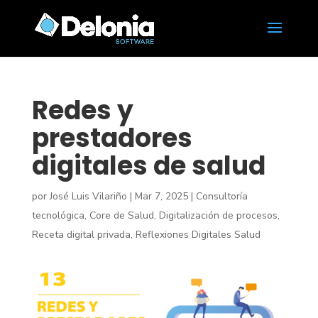
Redes y
prestadores
digitales de salud
por
José Luis Vilariño
|
Mar 7, 2025
|
Consultoría
tecnológica
,
Core de Salud
,
Digitalización de procesos
,
Receta digital privada
,
Reflexiones Digitales Salud